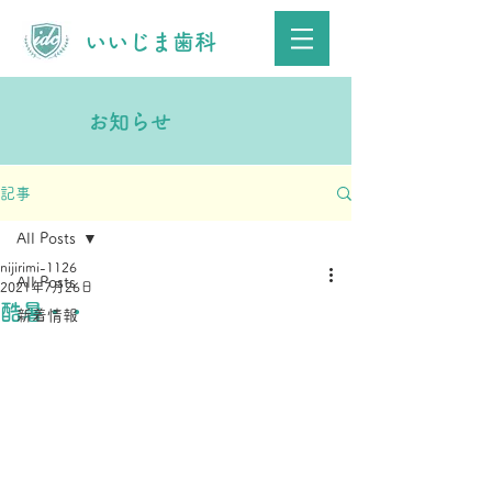
​いいじま歯科
お知らせ
記事
All Posts
nijirimi-1126
All Posts
2021年7月26日
酷暑・・
新着情報