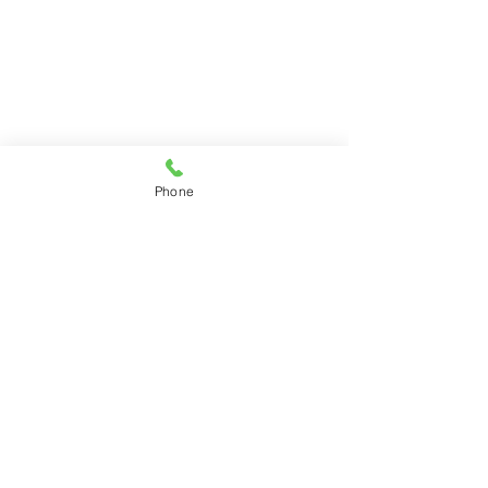
Phone
コメント
10月なのに暑い
あっという間に11月
コメントを追加…